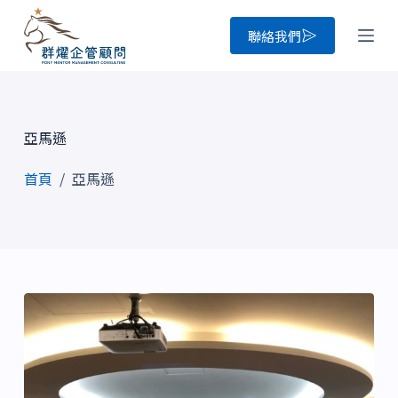
跳
聯絡我們
至
主
要
內
亞馬遜
容
首頁
/
亞馬遜