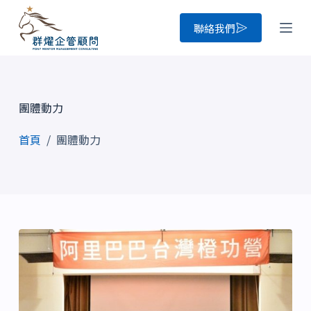
跳
聯絡我們
至
主
要
內
團體動力
容
首頁
/
團體動力