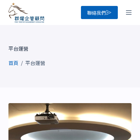
跳
聯絡我們
至
主
要
內
平台運營
容
首頁
/
平台運營