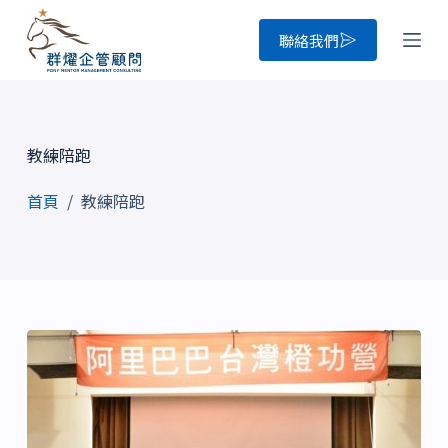
跳
聯絡我們
至
主
要
內
教練陪跑
容
首頁
/
教練陪跑