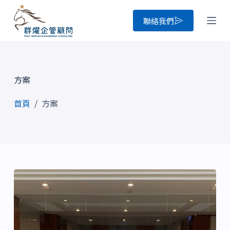
跳
聯絡我們
至
主
要
內
方案
容
首頁
/
方案