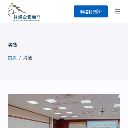
跳
聯絡我們
至
主
要
內
溝通
容
首頁
/
溝通