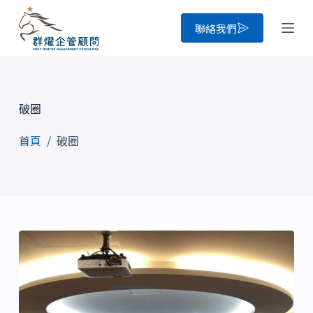
跳
聯絡我們
至
主
要
內
破圈
容
首頁
/
破圈