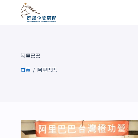
跳
至
主
要
內
容
阿里巴巴
首頁
/
阿里巴巴